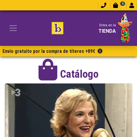
0
Entra en la
TIENDA
Envío gratuito por la compra de títeres +89€
Catálogo