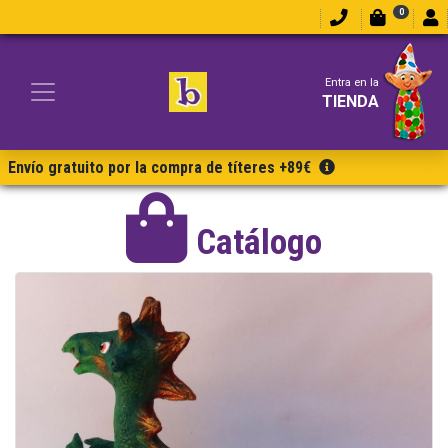
0
Entra en la
TIENDA
Envío gratuito por la compra de títeres +89€
Catálogo