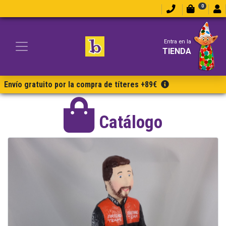
0
Entra en la
TIENDA
Envío gratuito por la compra de títeres +89€
Catálogo