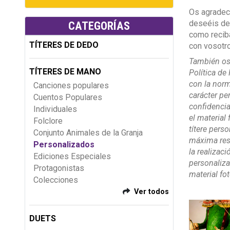
Os agradec
deseéis des
CATEGORÍAS
como recib
TÍTERES DE DEDO
con vosotro
También os
TÍTERES DE MANO
Política de
con la norm
Canciones populares
carácter pe
Cuentos Populares
confidencia
Individuales
el material 
Folclore
títere per
Conjunto Animales de la Granja
máxima rese
Personalizados
la realizaci
Ediciones Especiales
personaliz
Protagonistas
material fo
Colecciones
Ver todos
DUETS