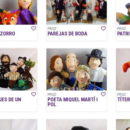
PRSZ
PRSZ
 ZORRO
PAREJAS DE BODA
PATRI
PRSZ
PRSZ
ES DE UN
POETA MIQUEL MARTÍ I
TÍTER
POL