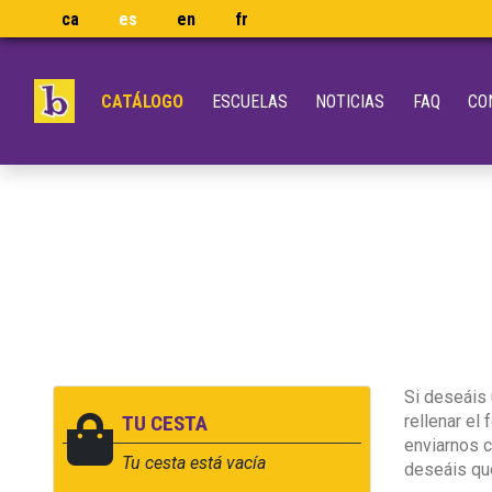
ca
es
en
fr
CATÁLOGO
ESCUELAS
NOTICIAS
FAQ
CO
Si deseáis
TU CESTA
rellenar el
enviarnos c
Tu cesta está vacía
deseáis que