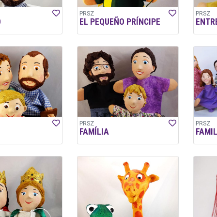
PRSZ
PRSZ
O
EL PEQUEÑO PRÍNCIPE
ENTR
PRSZ
PRSZ
FAMÍLIA
FAMIL