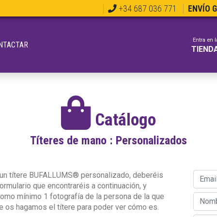
+34 687 036 771
ENVÍO 
Entra en l
NTACTAR
TIEND
Catálogo
Títeres de mano : Personalizados
 un títere BUFALLUMS® personalizado, deberéis
 formulario que encontraréis a continuación, y
omo mínimo 1 fotografía de la persona de la que
 os hagamos el títere para poder ver cómo es.