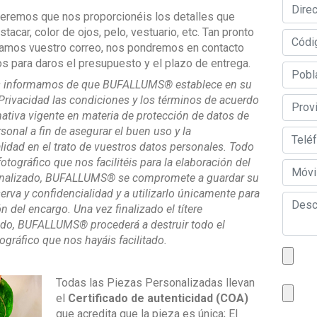
eremos que nos proporcionéis los detalles que
tacar, color de ojos, pelo, vestuario, etc. Tan pronto
amos vuestro correo, nos pondremos en contacto
s para daros el presupuesto y el plazo de entrega.
 informamos de que BUFALLUMS® establece en su
 Privacidad las condiciones y los términos de acuerdo
ativa vigente en materia de protección de datos de
rsonal a fin de asegurar el buen uso y la
lidad en el trato de vuestros datos personales. Todo
fotográfico que nos facilitéis para la elaboración del
sonalizado, BUFALLUMS® se compromete a guardar su
rva y confidencialidad y a utilizarlo únicamente para
ón del encargo. Una vez finalizado el títere
ado, BUFALLUMS® procederá a destruir todo el
tográfico que nos hayáis facilitado.
Todas las Piezas Personalizadas llevan
el
Certificado de autenticidad (COA)
que acredita que la pieza es única; El