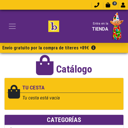
0
Entra en la
TIENDA
Envío gratuito por la compra de títeres +89€
Catálogo
TU CESTA
Tu cesta está vacía
CATEGORÍAS