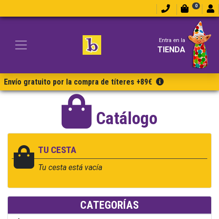
0
Entra en la
TIENDA
Envío gratuito por la compra de títeres +89€
Catálogo
TU CESTA
Tu cesta está vacía
CATEGORÍAS