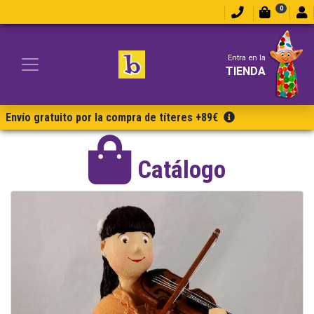
0
Entra en la
TIENDA
Envío gratuito por la compra de títeres +89€
Catálogo