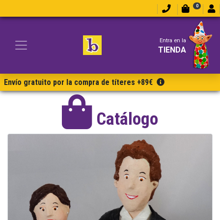
0
Entra en la
TIENDA
Envío gratuito por la compra de títeres +89€
Catálogo