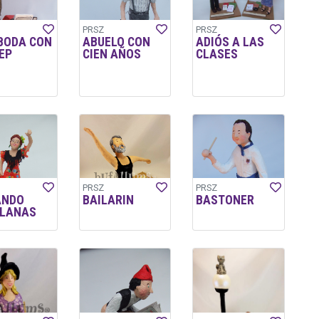
PRSZ
PRSZ
 BODA CON
ABUELO CON
ADIÓS A LAS
EP
CIEN AÑOS
CLASES
PRSZ
PRSZ
ANDO
BAILARIN
BASTONER
LLANAS