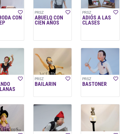
PRSZ
PRSZ
 BODA CON
ABUELO CON
ADIÓS A LAS
EP
CIEN AÑOS
CLASES
PRSZ
PRSZ
ANDO
BAILARIN
BASTONER
LLANAS