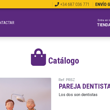
+34 687 036 771
ENVÍO 
Entra en l
NTACTAR
TIEND
Catálogo
Ref: PRSZ
PAREJA DENTIST
Los dos son dentistas