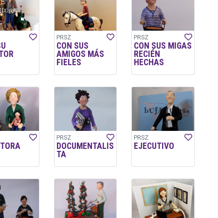
PRSZ
PRSZ
SU
CON SUS
CON SUS MIGAS
TOR
AMIGOS MÁS
RECIÉN
FIELES
HECHAS
PRSZ
PRSZ
CTORA
DOCUMENTALIS
EJECUTIVO
TA