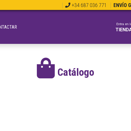
+34 687 036 771
ENVÍO 
Entra en l
NTACTAR
TIEND
Catálogo