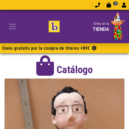
0
Entra en la
TIENDA
Envío gratuito por la compra de títeres +89€
Catálogo