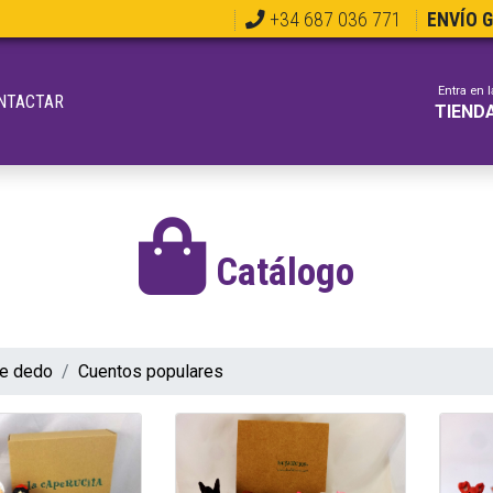
+34 687 036 771
ENVÍO 
Entra en l
NTACTAR
TIEND
Catálogo
de dedo
Cuentos populares