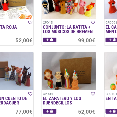
CPD15
CPD09-
TA ROJA
CONJUNTO: LA RATITA +
EL CA
LOS MÚSICOS DE BREMEN
MENT
52,00€
99,00€
CPD08
CPD10-
 UN CUENTO DE
EL ZAPATERO Y LOS
EN T
ERDAGUER
DUENDECILLOS
77,00€
52,00€