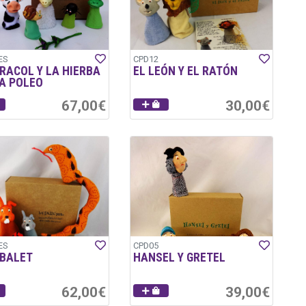
ES
CPD12
RACOL Y LA HIERBA
EL LEÓN Y EL RATÓN
A POLEO
67,00€
30,00€
ES
CPD05
ABALET
HANSEL Y GRETEL
62,00€
39,00€