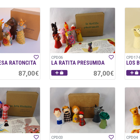
CPD06
CPD17-
ESA RATONCITA
LA RATITA PRESUMIDA
LOS 
87,00€
87,00€
CPD03
CPD04