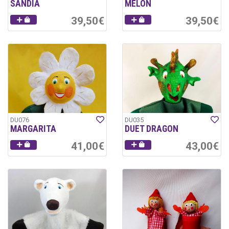
SANDÍA
MELÓN
39,50€
39,50€
DU076
DU035
MARGARITA
DUET DRAGON
41,00€
43,00€