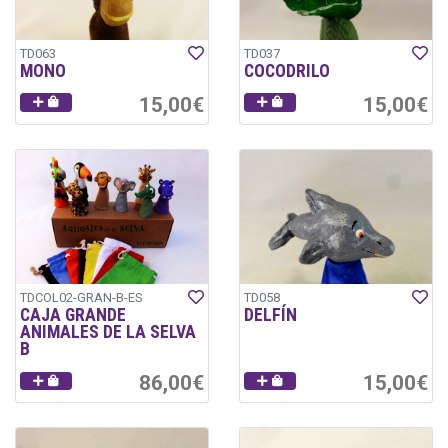
TD063
TD037
MONO
COCODRILO
15,00€
15,00€
TDCOL02-GRAN-B-ES
TD058
CAJA GRANDE
DELFÍN
ANIMALES DE LA SELVA
B
86,00€
15,00€