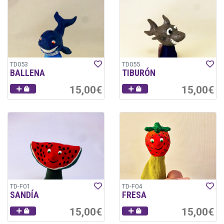
TD053
TD055
BALLENA
TIBURÓN
15,00€
15,00€
TD-F01
TD-F04
SANDÍA
FRESA
15,00€
15,00€