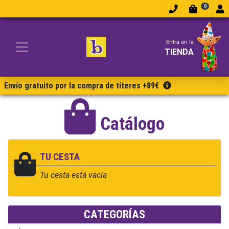
0
Entra en la
TIENDA
Envío gratuito por la compra de títeres +89€
Catálogo
TU CESTA
Tu cesta está vacía
CATEGORÍAS