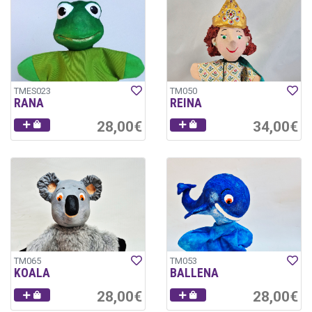
TMES023
TM050
RANA
REINA
28,00€
34,00€
TM065
TM053
KOALA
BALLENA
28,00€
28,00€