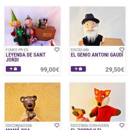
FCM01-PR-ES
EDIC32-Mà
LEYENDA DE SANT
EL GENIO ANTONI GAUDÍ
JORDI
99,00€
29,50€
EDIC28MàOSSA
EDIC25Mà-CORHIVERN