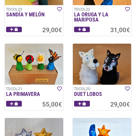
TDCOL23
TDCOL22
SANDÍA Y MELÓN
LA ORUGA Y LA
MARIPOSA
29,00€
31,00€
TDCOL21
TDCOL20
LA PRIMAVERA
DUET LOBOS
55,00€
29,00€