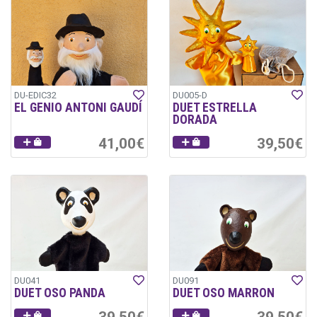
DU-EDIC32
DU005-D
EL GENIO ANTONI GAUDÍ
DUET ESTRELLA
DORADA
41,00€
39,50€
DU041
DU091
DUET OSO PANDA
DUET OSO MARRON
39,50€
39,50€