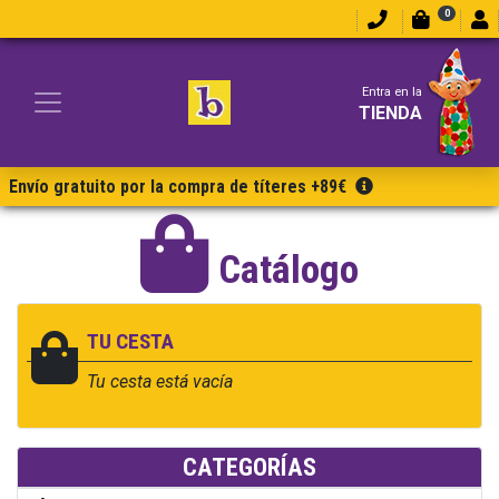
0
Entra en la
TIENDA
Envío gratuito por la compra de títeres +89€
Catálogo
TU CESTA
Tu cesta está vacía
CATEGORÍAS