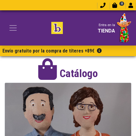
0
Entra en la
TIENDA
Envío gratuito por la compra de títeres +89€
Catálogo