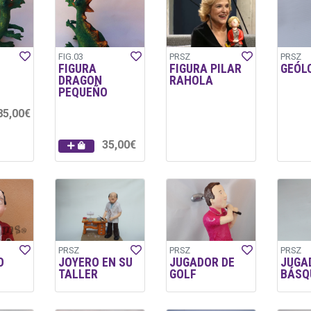
FIG.03
PRSZ
PRSZ
FIGURA
FIGURA PILAR
GEÓL
DRAGON
RAHOLA
PEQUEÑO
85,00€
35,00€
PRSZ
PRSZ
PRSZ
O
JOYERO EN SU
JUGADOR DE
JUGA
TALLER
GOLF
BÁSQ