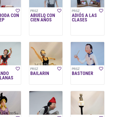
PRSZ
PRSZ
 BODA CON
ABUELO CON
ADIÓS A LAS
EP
CIEN AÑOS
CLASES
PRSZ
PRSZ
ANDO
BAILARIN
BASTONER
LLANAS