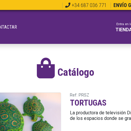
+34 687 036 771
ENVÍO 
Entra en l
NTACTAR
TIEND
Catálogo
Ref: PRSZ
TORTUGAS
La productora de televisión D
de los espacios donde se gra