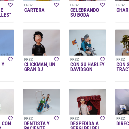
PRSZ
PRSZ
PRSZ
DE
CARTERA
CELEBRANDO
CHAR
LES"
SU BODA
PRSZ
PRSZ
PRSZ
 Y
CLICKMAN, UN
CON SU HARLEY
CON 
GRAN DJ
DAVIDSON
TRAC
PRSZ
PRSZ
PRSZ
 CON
DENTISTA Y
DESPEDIDA A
DIRE
R
PACIENTE
SERGI BELBEL