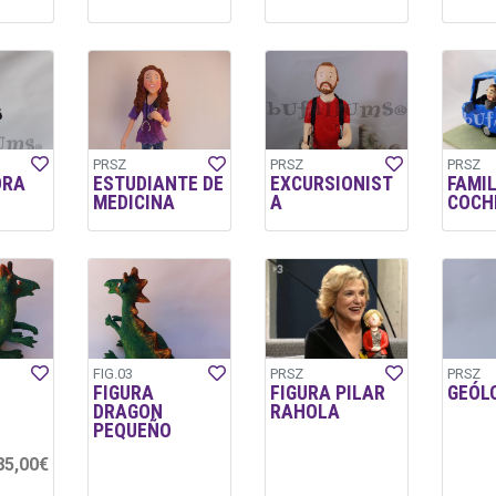
PRSZ
PRSZ
PRSZ
ORA
ESTUDIANTE DE
EXCURSIONIST
FAMIL
MEDICINA
A
COCH
FIG.03
PRSZ
PRSZ
FIGURA
FIGURA PILAR
GEÓL
DRAGON
RAHOLA
PEQUEÑO
85,00€