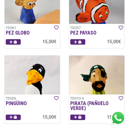
TD061
TD057
PEZ GLOBO
PEZ PAYASO
15,00€
15,00€
TD026
TD010-V
PINGÜINO
PIRATA (PAÑUELO
VERDE)
15,00€
15,00€