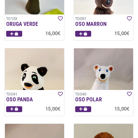
TD103
TD091
ORUGA VERDE
OSO MARRON
16,00€
15,00€
TD041
TD040
OSO PANDA
OSO POLAR
15,00€
15,00€