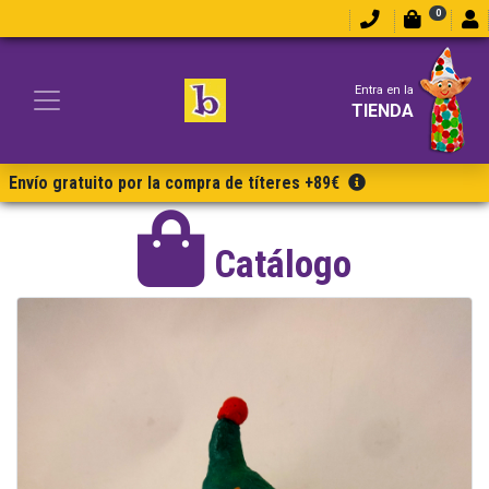
0
Entra en la
TIENDA
Envío gratuito por la compra de títeres +89€
Catálogo