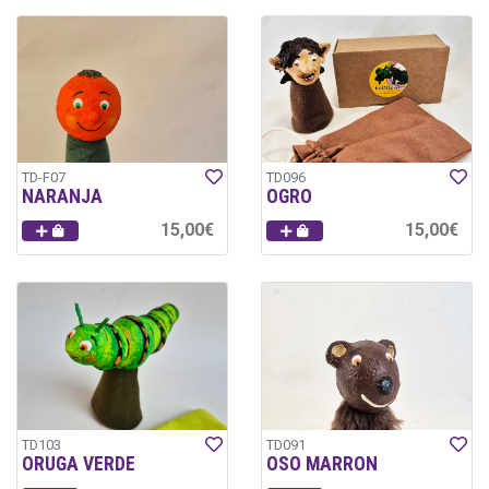
TD-F07
TD096
NARANJA
OGRO
15,00€
15,00€
TD103
TD091
ORUGA VERDE
OSO MARRON