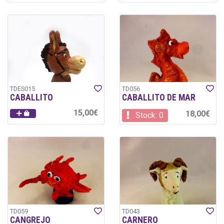
TDES015
TD056
CABALLITO
CABALLITO DE MAR
15,00€
18,00€
Stock: 0
TD059
TD043
CANGREJO
CARNERO