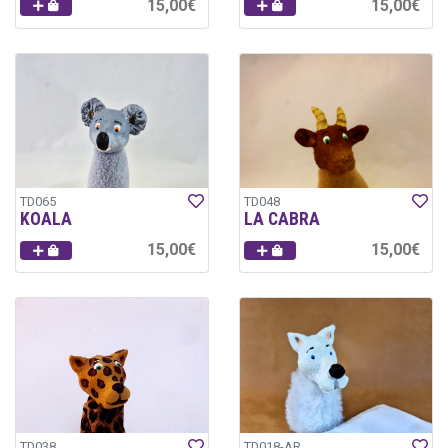
15,00€
15,00€
TD065
TD048
KOALA
LA CABRA
15,00€
15,00€
TD038
TD018-AR