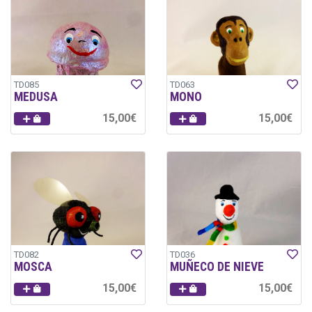
TD085
TD063
MEDUSA
MONO
15,00€
15,00€
TD082
TD036
MOSCA
MUÑECO DE NIEVE
15,00€
15,00€