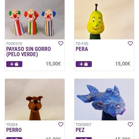
TD001CV
TD-F05
PAYASO SIN GORRO
PERA
(PELO VERDE)
15,00€
15,00€
TD034
TDES007
PERRO
PEZ