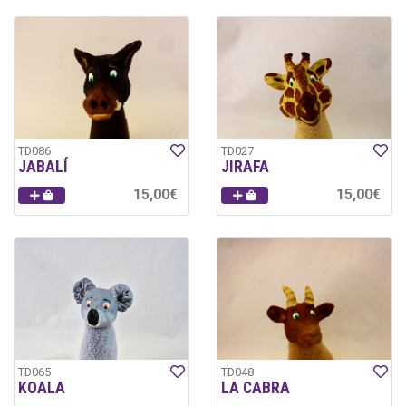
TD086
TD027
JABALÍ
JIRAFA
15,00€
15,00€
TD065
TD048
KOALA
LA CABRA