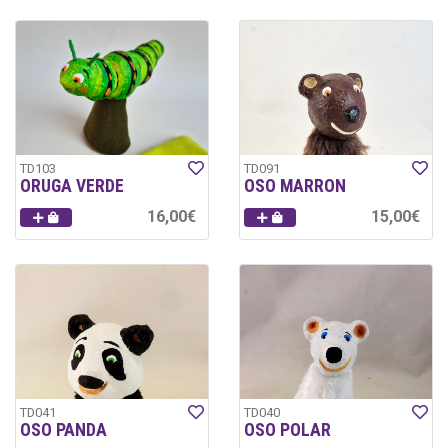
TD103
TD091
ORUGA VERDE
OSO MARRON
16,00€
15,00€
TD041
TD040
OSO PANDA
OSO POLAR