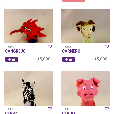
TD059
TD043
CANGREJO
CARNERO
15,00€
15,00€
TD028
TD019
CEBRA
CERDO