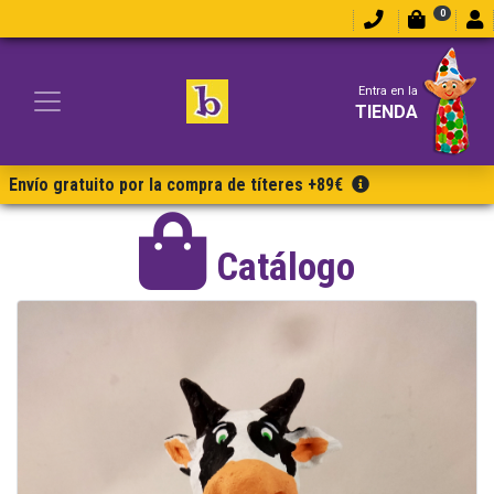
0
Entra en la
TIENDA
Envío gratuito por la compra de títeres +89€
Catálogo