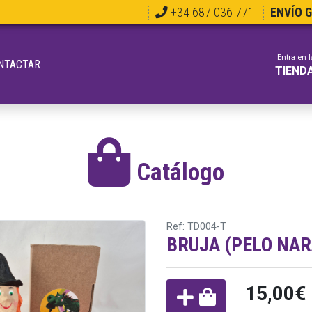
+34 687 036 771
ENVÍO 
Entra en l
NTACTAR
TIEND
Catálogo
Ref: TD004-T
BRUJA (PELO NA
15,00€