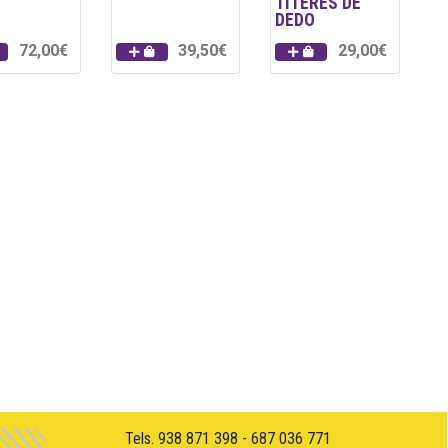
TÍTERES DE
DEDO
72,00€
39,50€
29,00€
Tels. 938 871 398 - 687 036 771