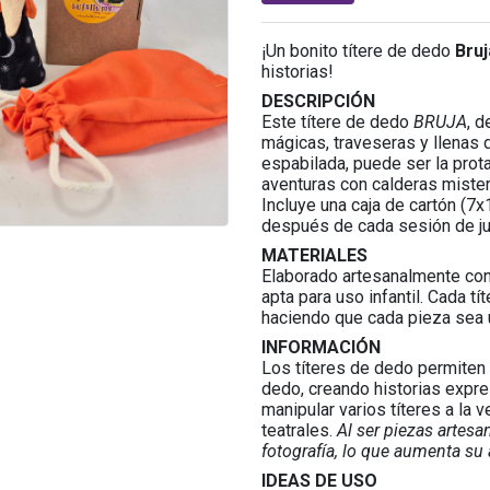
¡Un bonito títere de dedo
Bruj
historias!
DESCRIPCIÓN
Este títere de dedo
BRUJA
, d
mágicas, traveseras y llenas 
espabilada, puede ser la prot
aventuras con calderas mister
Incluye una caja de cartón (7x
después de cada sesión de j
MATERIALES
Elaborado artesanalmente con 
apta para uso infantil. Cada t
haciendo que cada pieza sea ú
INFORMACIÓN
Los títeres de dedo permiten 
dedo, creando historias expre
manipular varios títeres a la
teatrales.
Al ser piezas artes
fotografía, lo que aumenta su 
IDEAS DE USO