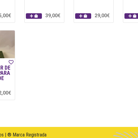
5,00€
39,00€
29,00€
R DE
PARA
DE
2,00€
s | ® Marca Registrada