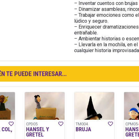
– Inventar cuentos con brujas
– Dinamizar asambleas, rinco
– Trabajar emociones como el 
lúdico y seguro.
– Enriquecer dramatizaciones
entrañable.
– Ambientar historias o esce
– Llevarla en la mochila, en el
cualquier historia improvisada
N TE PUEDE INTERESAR...
CPD05
TM004
CPM05-
 COL,
HANSEL Y
BRUJA
HANS
GRETEL
GRET