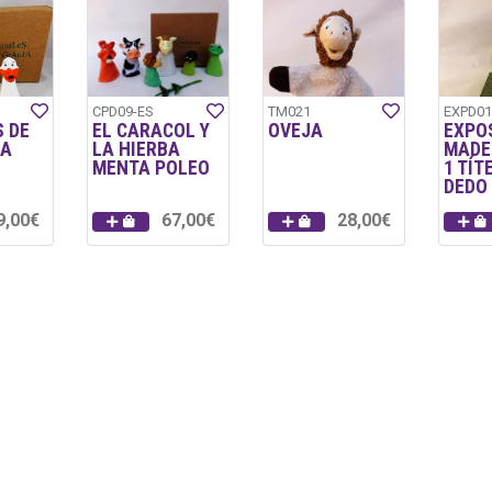
CPD09-ES
TM021
EXPD01
 DE
EL CARACOL Y
OVEJA
EXPO
JA
LA HIERBA
MADE
MENTA POLEO
1 TÍT
DEDO
9,00€
67,00€
28,00€