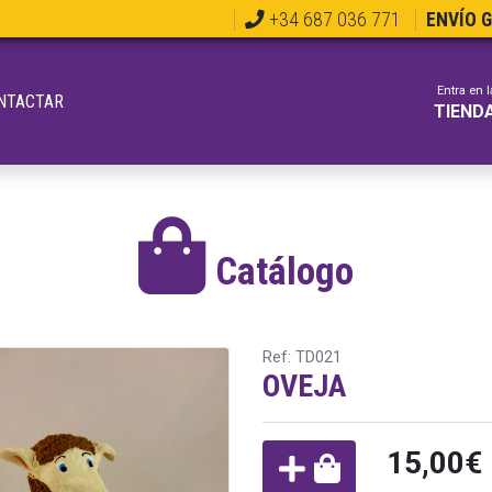
+34 687 036 771
ENVÍO 
Entra en l
NTACTAR
TIEND
Catálogo
Ref: TD021
OVEJA
15,00€