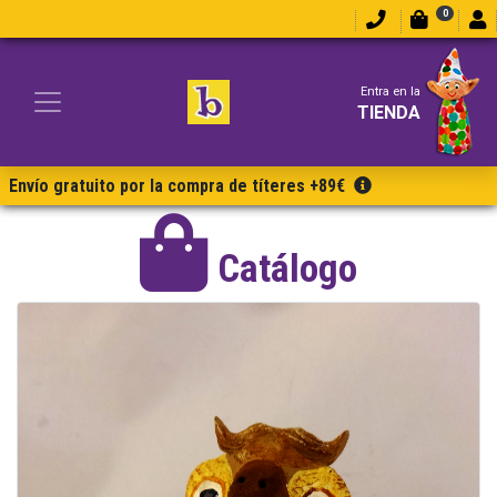
0
Entra en la
TIENDA
Envío gratuito por la compra de títeres +89€
Catálogo