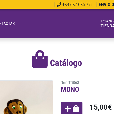
+34 687 036 771
ENVÍO 
Entra en l
NTACTAR
TIEND
Catálogo
Ref: TD063
MONO
15,00€