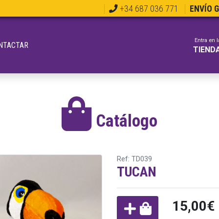
+34 687 036 771
ENVÍO 
Entra en l
NTACTAR
TIEND
Catálogo
Ref: TD039
TUCAN
15,00€