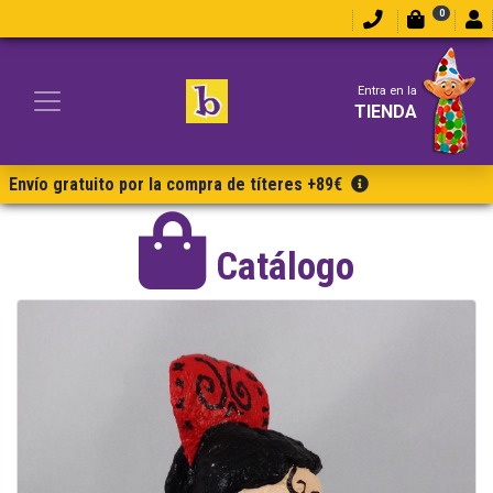
0
Entra en la
TIENDA
Envío gratuito por la compra de títeres +89€
Catálogo