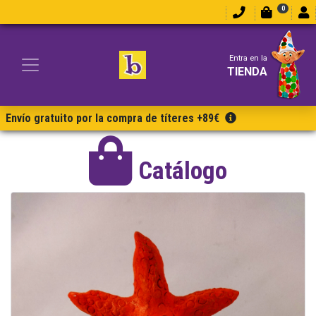
0
Entra en la
TIENDA
Envío gratuito por la compra de títeres +89€
Catálogo