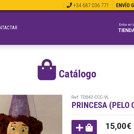
+34 687 036 771
ENVÍO 
Entra en l
NTACTAR
TIEND
Catálogo
Ref: TD042-CCC-VL
PRINCESA (PELO 
15,00€