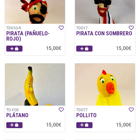
TD010-R
TD017
PIRATA (PAÑUELO-
PIRATA CON SOMBRERO
ROJO)
15,00€
15,00€
TD-F03
TD077
PLÁTANO
POLLITO
15,00€
15,00€