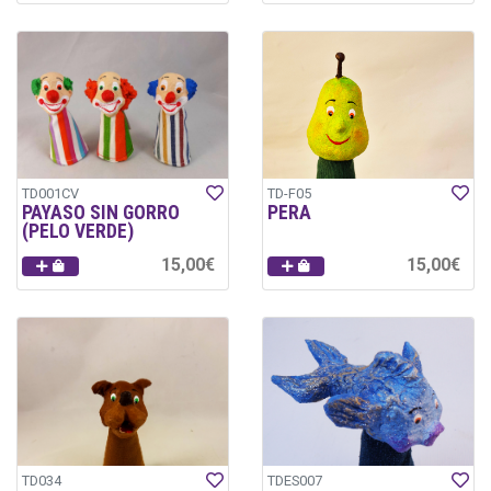
TD001CV
TD-F05
PAYASO SIN GORRO
PERA
(PELO VERDE)
15,00€
15,00€
TD034
TDES007