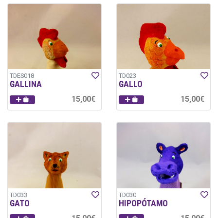
TDES018
TD023
GALLINA
GALLO
15,00€
15,00€
TD033
TD030
GATO
HIPOPÓTAMO