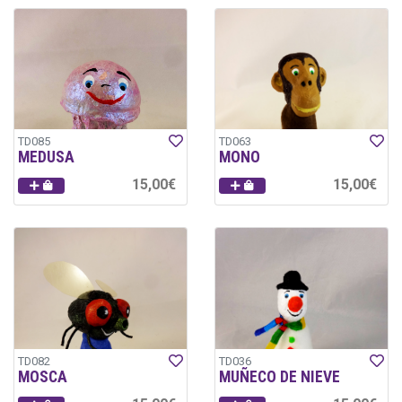
TD085
TD063
MEDUSA
MONO
15,00€
15,00€
TD082
TD036
MOSCA
MUÑECO DE NIEVE