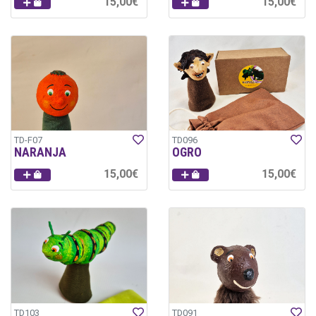
15,00€
15,00€
TD-F07
TD096
NARANJA
OGRO
15,00€
15,00€
TD103
TD091