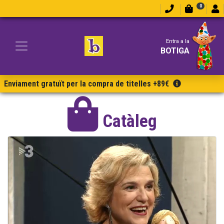
0
Entra a la
BOTIGA
Enviament gratuït per la compra de titelles +89€
Catàleg