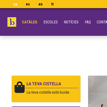
ca
es
en
fr
CATÀLEG
ESCOLES
NOTÍCIES
FAQ
CONT
LA TEVA CISTELLA
La teva cistella està buida