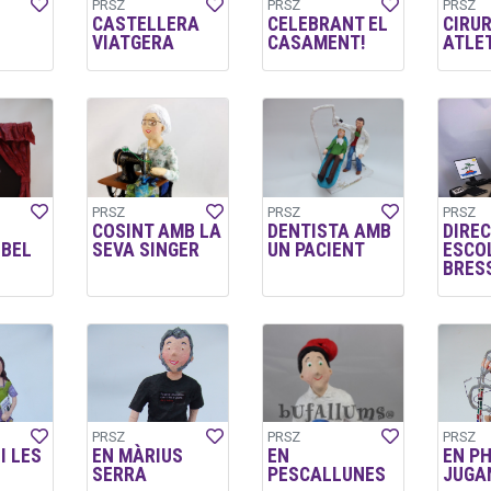
PRSZ
PRSZ
PRSZ
CASTELLERA
CELEBRANT EL
CIRUR
VIATGERA
CASAMENT!
ATLE
PRSZ
PRSZ
PRSZ
COSINT AMB LA
DENTISTA AMB
DIRE
LBEL
SEVA SINGER
UN PACIENT
ESCO
BRES
PRSZ
PRSZ
PRSZ
I LES
EN MÀRIUS
EN
EN PH
SERRA
PESCALLUNES
JUGA