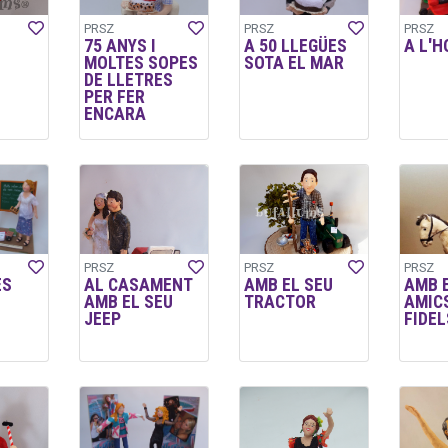
PRSZ
PRSZ
PRSZ
75 ANYS I
A 50 LLEGÜES
A L'H
MOLTES SOPES
SOTA EL MAR
DE LLETRES
PER FER
ENCARA
PRSZ
PRSZ
PRSZ
ES
AL CASAMENT
AMB EL SEU
AMB 
AMB EL SEU
TRACTOR
AMIC
JEEP
FIDEL