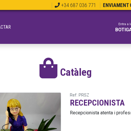
+34 687 036 771
ENVIAMENT G
Entra a l
ACTAR
BOTIG
Catàleg
Ref: PRSZ
RECEPCIONISTA
Recepcionista atenta i profes