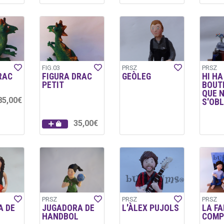
FIG.03
PRSZ
PRSZ
RAC
FIGURA DRAC
GEÒLEG
HI HA
PETIT
BOUT
QUE 
85,00€
S'OBL
35,00€
PRSZ
PRSZ
PRSZ
A DE
JUGADORA DE
L'ÀLEX PUJOLS
LA FA
HANDBOL
COMP