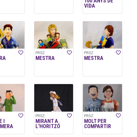
100 ANYS DE
VIDA
PRSZ
PRSZ
RA
MESTRA
MESTRA
PRSZ
PRSZ
 I
MIRANT A
MOLT PER
RMERA
L'HORITZÓ
COMPARTIR