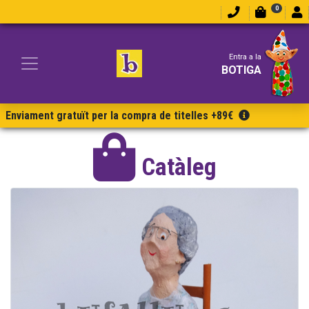
0
Entra a la
BOTIGA
Enviament gratuït per la compra de titelles +89€
Catàleg