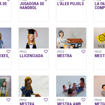
A DE
JUGADORA DE
L'ÀLEX PUJOLS
LA FA
HANDBOL
COMP
PRSZ
PRSZ
PRSZ
IXES,
LLICENCIADA
MESTRA
MEST
PRSZ
PRSZ
PRSZ
MESTRA
MESTRA AMB
METGE