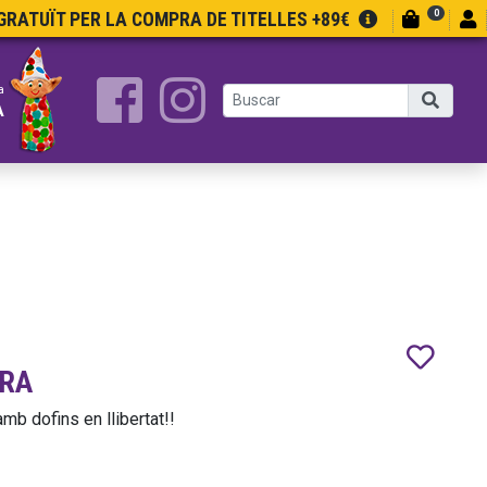
0
RATUÏT PER LA COMPRA DE TITELLES +89€
a
A
TRA
mb dofins en llibertat!!