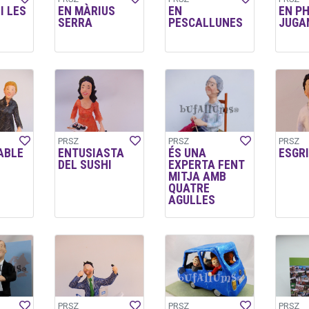
I LES
EN MÀRIUS
EN
EN PH
SERRA
PESCALLUNES
JUGA
PRSZ
PRSZ
PRSZ
ABLE
ENTUSIASTA
ÉS UNA
ESGR
DEL SUSHI
EXPERTA FENT
MITJA AMB
QUATRE
AGULLES
PRSZ
PRSZ
PRSZ