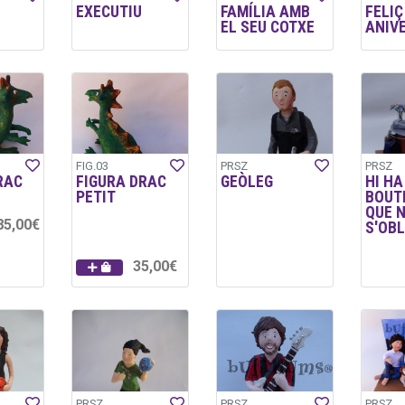
EXECUTIU
FAMÍLIA AMB
FELIÇ
EL SEU COTXE
ANIVE
FIG.03
PRSZ
PRSZ
RAC
FIGURA DRAC
GEÒLEG
HI HA
PETIT
BOUT
QUE 
85,00€
S'OBL
35,00€
PRSZ
PRSZ
PRSZ