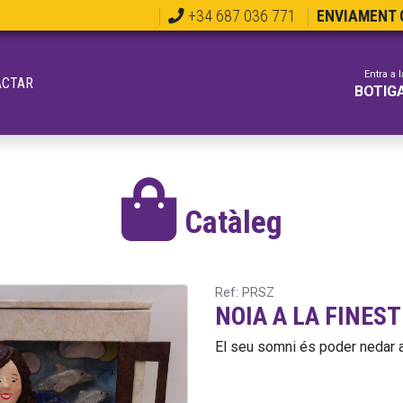
+34 687 036 771
ENVIAMENT G
Entra a l
ACTAR
BOTIG
Catàleg
Ref: PRSZ
NOIA A LA FINES
El seu somni és poder nedar a