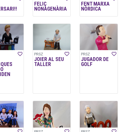
FELIÇ
FENT MARXA
RSARI!!
NONAGENÀRIA
NÒRDICA
PRSZ
PRSZ
JOIER AL SEU
JUGADOR DE
IQUES
TALLER
GOLF
NO
IDEN
PRSZ
PRSZ