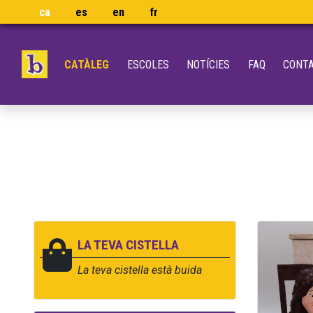
ca
es
en
fr
CATÀLEG
ESCOLES
NOTÍCIES
FAQ
CONT
LA TEVA CISTELLA
La teva cistella està buida