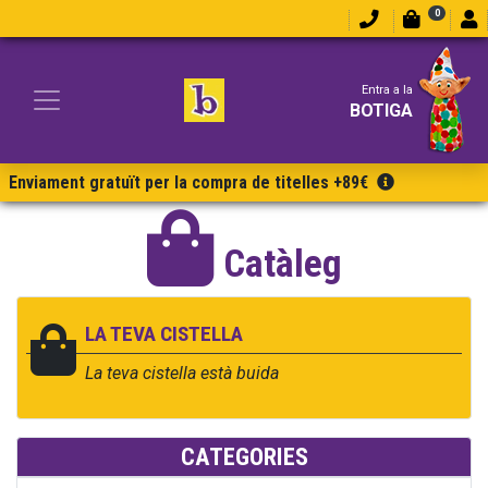
0
Entra a la
BOTIGA
Enviament gratuït per la compra de titelles +89€
Catàleg
LA TEVA CISTELLA
La teva cistella està buida
CATEGORIES