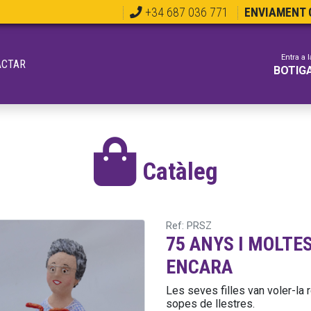
+34 687 036 771
ENVIAMENT G
Entra a l
ACTAR
BOTIG
Catàleg
Ref: PRSZ
75 ANYS I MOLTE
ENCARA
Les seves filles van voler-la r
sopes de llestres.