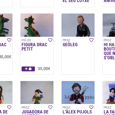
EL SEU COTXE
ANIVE
FIG.03
PRSZ
PRSZ
RAC
FIGURA DRAC
GEÒLEG
HI HA
PETIT
BOUT
QUE 
85,00€
S'OBL
35,00€
PRSZ
PRSZ
PRSZ
A DE
JUGADORA DE
L'ÀLEX PUJOLS
LA FA