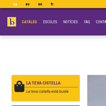
ca
es
en
fr
CATÀLEG
ESCOLES
NOTÍCIES
FAQ
CONT
LA TEVA CISTELLA
La teva cistella està buida