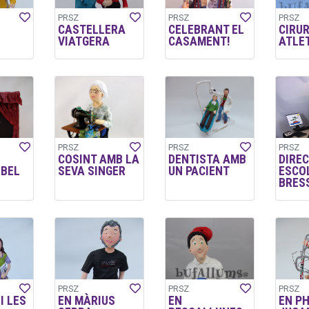
PRSZ
PRSZ
PRSZ
CASTELLERA
CELEBRANT EL
CIRUR
VIATGERA
CASAMENT!
ATLE
PRSZ
PRSZ
PRSZ
COSINT AMB LA
DENTISTA AMB
DIRE
LBEL
SEVA SINGER
UN PACIENT
ESCO
BRES
PRSZ
PRSZ
PRSZ
I LES
EN MÀRIUS
EN
EN PH