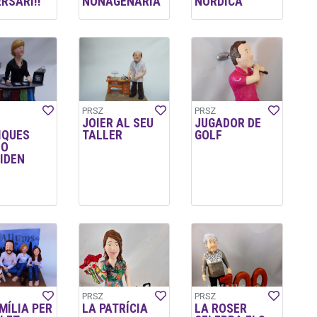
RSARI!!
NONAGENÀRIA
NÒRDICA
PRSZ
PRSZ
JOIER AL SEU
JUGADOR DE
IQUES
TALLER
GOLF
NO
IDEN
PRSZ
PRSZ
MÍLIA PER
LA PATRÍCIA
LA ROSER