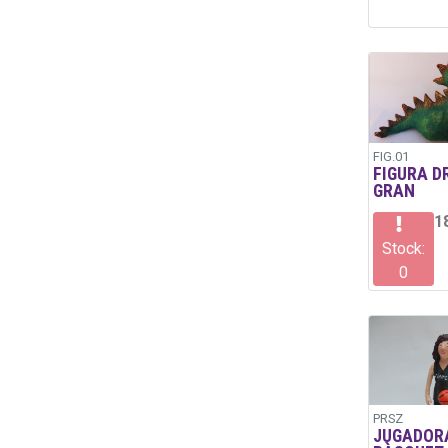
FIG.01
FIGURA D
GRAN
1
Stock:
0
PRSZ
JUGADOR