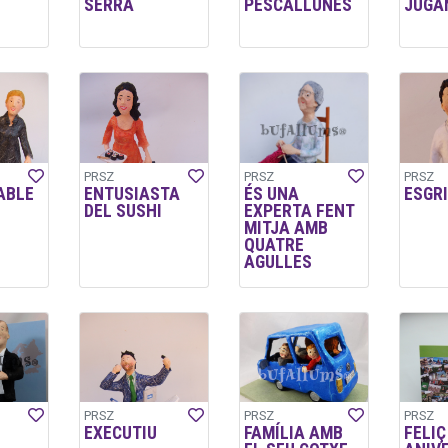
SERRA
PESCALLUNES
JUGA
PRSZ
PRSZ
PRSZ
ABLE
ENTUSIASTA
ÉS UNA
ESGR
DEL SUSHI
EXPERTA FENT
MITJA AMB
QUATRE
AGULLES
PRSZ
PRSZ
PRSZ
EXECUTIU
FAMÍLIA AMB
FELIÇ