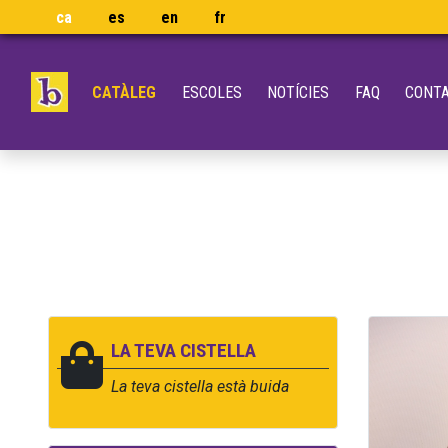
ca
es
en
fr
CATÀLEG
ESCOLES
NOTÍCIES
FAQ
CONT
LA TEVA CISTELLA
La teva cistella està buida