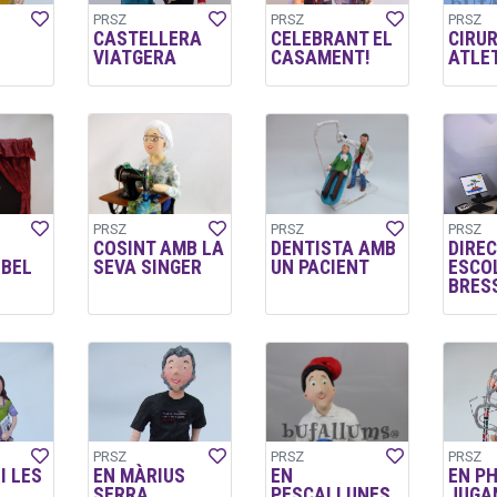
PRSZ
PRSZ
PRSZ
CASTELLERA
CELEBRANT EL
CIRUR
VIATGERA
CASAMENT!
ATLE
PRSZ
PRSZ
PRSZ
COSINT AMB LA
DENTISTA AMB
DIRE
LBEL
SEVA SINGER
UN PACIENT
ESCO
BRES
PRSZ
PRSZ
PRSZ
I LES
EN MÀRIUS
EN
EN PH
SERRA
PESCALLUNES
JUGA