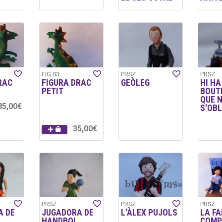
FIG.03
PRSZ
PRSZ
RAC
FIGURA DRAC
GEÒLEG
HI HA
PETIT
BOUT
QUE 
85,00€
S'OBL
35,00€
PRSZ
PRSZ
PRSZ
A DE
JUGADORA DE
L'ÀLEX PUJOLS
LA FA
HANDBOL
COMP