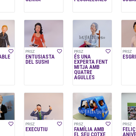
PRSZ
PRSZ
PRSZ
ABLE
ENTUSIASTA
ÉS UNA
ESGR
DEL SUSHI
EXPERTA FENT
MITJA AMB
QUATRE
AGULLES
PRSZ
PRSZ
PRSZ
EXECUTIU
FAMÍLIA AMB
FELIÇ
EL SEU COTXE
ANIVE