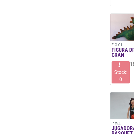
FIG.01
FIGURA D
GRAN
1
Stock:
0
PRSZ
JUGADOR
BÀSQUET