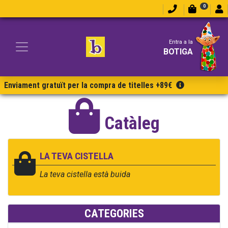
0
Entra a la
BOTIGA
Enviament gratuït per la compra de titelles +89€
Catàleg
LA TEVA CISTELLA
La teva cistella està buida
CATEGORIES