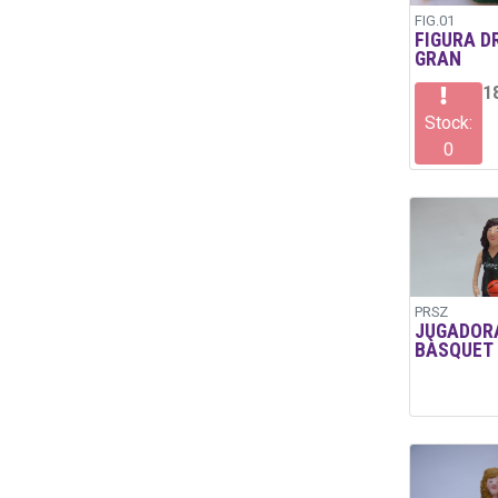
FIG.01
FIGURA D
GRAN
1
Stock:
0
PRSZ
JUGADOR
BÀSQUET