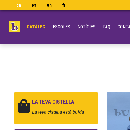
ca
es
en
fr
CATÀLEG
ESCOLES
NOTÍCIES
FAQ
CONT
LA TEVA CISTELLA
La teva cistella està buida