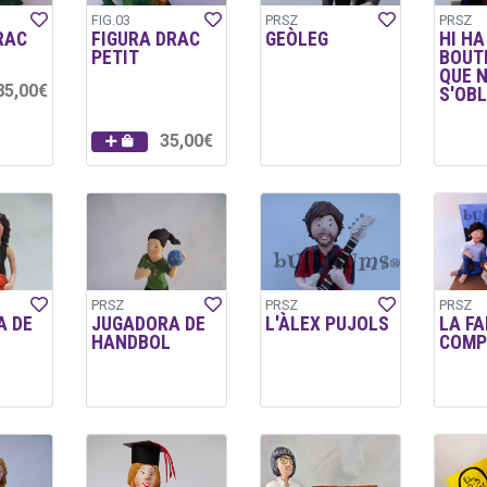
FIG.03
PRSZ
PRSZ
RAC
FIGURA DRAC
GEÒLEG
HI HA
PETIT
BOUT
QUE 
85,00€
S'OBL
35,00€
PRSZ
PRSZ
PRSZ
A DE
JUGADORA DE
L'ÀLEX PUJOLS
LA FA
HANDBOL
COMP