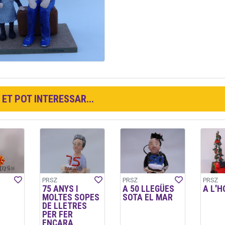
ET POT INTERESSAR...
PRSZ
PRSZ
PRSZ
75 ANYS I
A 50 LLEGÜES
A L'H
MOLTES SOPES
SOTA EL MAR
DE LLETRES
PER FER
ENCARA