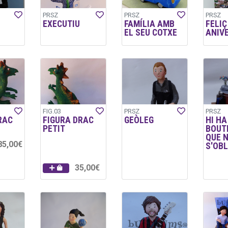
PRSZ
PRSZ
PRSZ
EXECUTIU
FAMÍLIA AMB
FELIÇ
EL SEU COTXE
ANIVE
FIG.03
PRSZ
PRSZ
RAC
FIGURA DRAC
GEÒLEG
HI HA
PETIT
BOUT
QUE 
85,00€
S'OBL
35,00€