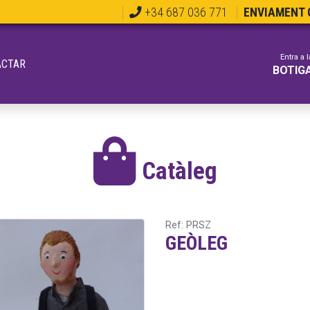
+34 687 036 771
ENVIAMENT G
Entra a l
ACTAR
BOTIG
Catàleg
Ref: PRSZ
GEÒLEG