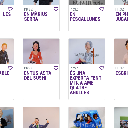
PRSZ
PRSZ
PRSZ
I LES
EN MÀRIUS
EN
EN PH
SERRA
PESCALLUNES
JUGA
PRSZ
PRSZ
PRSZ
ABLE
ENTUSIASTA
ÉS UNA
ESGR
DEL SUSHI
EXPERTA FENT
MITJA AMB
QUATRE
AGULLES