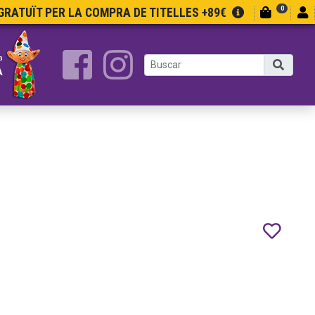
0
RATUÏT PER LA COMPRA DE TITELLES +89€
a
A