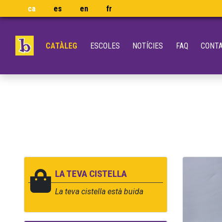
ca
es
en
fr
CATÀLEG
ESCOLES
NOTÍCIES
FAQ
CONT
LA TEVA CISTELLA
La teva cistella està buida