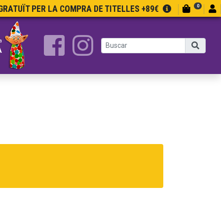
0
RATUÏT PER LA COMPRA DE TITELLES +89€
a
A