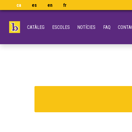
ca
es
en
fr
CATÀLEG
ESCOLES
NOTÍCIES
FAQ
CONTA