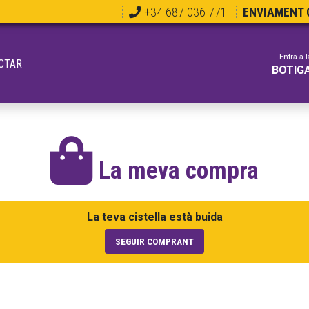
+34 687 036 771
ENVIAMENT G
Entra a l
CTAR
BOTIG
La meva compra
La teva cistella està buida
SEGUIR COMPRANT