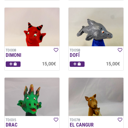
TD008
TD058
DIMONI
DOFÍ
15,00€
15,00€
TD035
TD078
DRAC
EL CANGUR