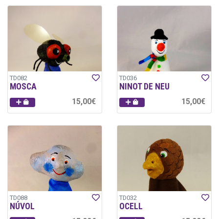
TD082
TD036
MOSCA
NINOT DE NEU
15,00€
15,00€
TD088
TD032
NÚVOL
OCELL