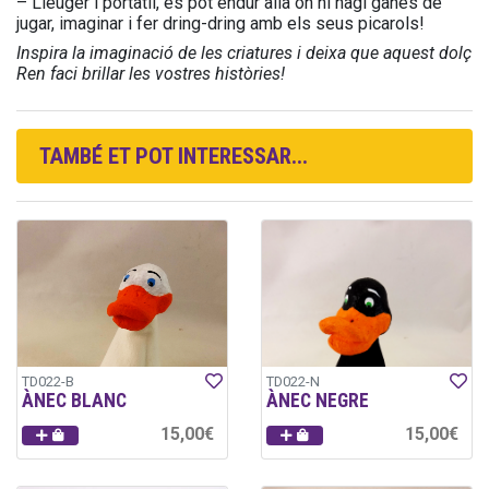
– Lleuger i portàtil, es pot endur allà on hi hagi ganes de
jugar, imaginar i fer dring-dring amb els seus picarols!
Inspira la imaginació de les criatures i deixa que aquest dolç
Ren faci brillar les vostres històries!
TAMBÉ ET POT INTERESSAR...
TD022-B
TD022-N
ÀNEC BLANC
ÀNEC NEGRE
15,00€
15,00€