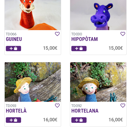
TD066
TD030
GUINEU
HIPOPÒTAM
15,00€
15,00€
TD093
TD092
HORTELÀ
HORTELANA
16,00€
16,00€