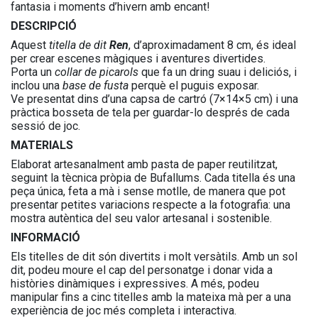
fantasia i moments d’hivern amb encant!
DESCRIPCIÓ
Aquest
titella de dit
Ren
, d’aproximadament 8 cm, és ideal
per crear escenes màgiques i aventures divertides.
Porta un
collar de picarols
que fa un dring suau i deliciós, i
inclou una
base de fusta
perquè el puguis exposar.
Ve presentat dins d’una capsa de cartró (7×14×5 cm) i una
pràctica bosseta de tela per guardar-lo després de cada
sessió de joc.
MATERIALS
Elaborat artesanalment amb pasta de paper reutilitzat,
seguint la tècnica pròpia de Bufallums. Cada titella és una
peça única, feta a mà i sense motlle, de manera que pot
presentar petites variacions respecte a la fotografia: una
mostra autèntica del seu valor artesanal i sostenible.
INFORMACIÓ
Els titelles de dit són divertits i molt versàtils. Amb un sol
dit, podeu moure el cap del personatge i donar vida a
històries dinàmiques i expressives. A més, podeu
manipular fins a cinc titelles amb la mateixa mà per a una
experiència de joc més completa i interactiva.