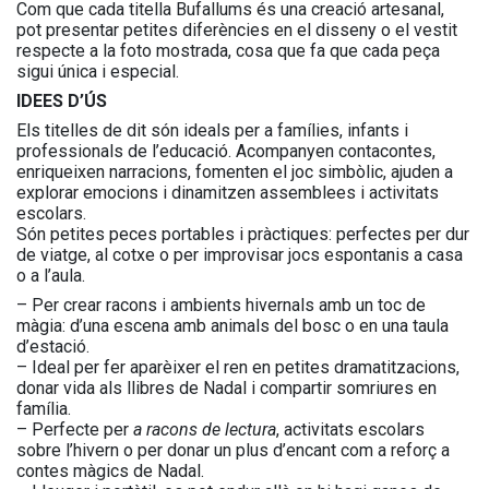
Com que cada titella Bufallums és una creació artesanal,
pot presentar petites diferències en el disseny o el vestit
respecte a la foto mostrada, cosa que fa que cada peça
sigui única i especial.
IDEES D’ÚS
Els titelles de dit són ideals per a famílies, infants i
professionals de l’educació. Acompanyen contacontes,
enriqueixen narracions, fomenten el joc simbòlic, ajuden a
explorar emocions i dinamitzen assemblees i activitats
escolars.
Són petites peces portables i pràctiques: perfectes per dur
de viatge, al cotxe o per improvisar jocs espontanis a casa
o a l’aula.
– Per crear racons i ambients hivernals amb un toc de
màgia: d’una escena amb animals del bosc o en una taula
d’estació.
– Ideal per fer aparèixer el ren en petites dramatitzacions,
donar vida als llibres de Nadal i compartir somriures en
família.
– Perfecte per
a racons de lectura
, activitats escolars
sobre l’hivern o per donar un plus d’encant com a reforç a
contes màgics de Nadal.