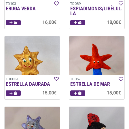
TD103
TD089
ERUGA VERDA
ESPIADIMONIS/LIBÈLUL.
LA
16,00€
18,00€
TD005-D
TD052
ESTRELLA DAURADA
ESTRELLA DE MAR
15,00€
15,00€