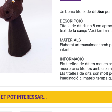
Un bonic titella de dit
Ase
per 
DESCRIPCIÓ
Titella de dit d'uns 8 cm apro
text de la cançó "Així fan fan, 
MATERIALS
Elaborat artesanalment amb pas
infantil.
INFORMACIÓ
Els titelles de dit es mouen a
moure cinc titelles amb una m
Els titelles de dits són molt p
imaginació al mateix temps que
ET POT INTERESSAR...