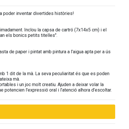
a poder inventar divertides històries!
ximadament. Inclou la capsa de cartró (7x14x5 cm) i el
fan els bonics petits titelles".
ta de paper i pintat amb pintura a l’aigua apta per a ús
mb 1 dit de la mà. La seva peculiaritat és que es poden
ateixa mà.
ortables i un joc molt creatiu. Ajuden a deixar volar la
 potencien l'expressió oral i l’atenció alhora d’escoltar.