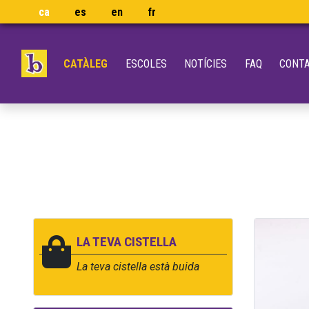
ca
es
en
fr
CATÀLEG
ESCOLES
NOTÍCIES
FAQ
CONT
LA TEVA CISTELLA
La teva cistella està buida