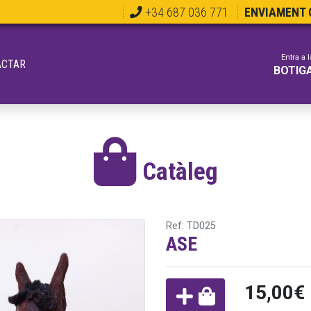
+34 687 036 771
ENVIAMENT G
Entra a l
ACTAR
BOTIG
Catàleg
Ref: TD025
ASE
15,00€