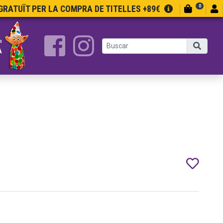
0
RATUÏT PER LA COMPRA DE TITELLES +89€
a
A