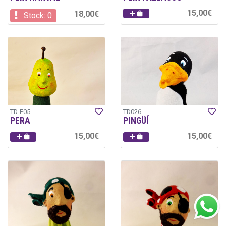
15,00€
18,00€
Stock: 0
TD-F05
TD026
PERA
PINGÜÍ
15,00€
15,00€