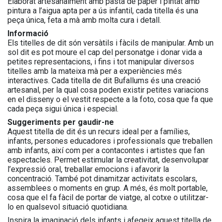
Elaborat artesanalment amb pasta de paper i pintat amb
pintura a l’aigua apta per a ús infantil, cada titella és una
peça única, feta a mà amb molta cura i detall.
Informació
Els titelles de dit són versàtils i fàcils de manipular. Amb un
sol dit es pot moure el cap del personatge i donar vida a
petites representacions, i fins i tot manipular diversos
titelles amb la mateixa mà per a experiències més
interactives. Cada titella de dit Bufallums és una creació
artesanal, per la qual cosa poden existir petites variacions
en el disseny o el vestit respecte a la foto, cosa que fa que
cada peça sigui única i especial.
Suggeriments per gaudir-ne
Aquest titella de dit és un recurs ideal per a famílies,
infants, persones educadores i professionals que treballen
amb infants, així com per a contacontes i artistes que fan
espectacles. Permet estimular la creativitat, desenvolupar
l’expressió oral, treballar emocions i afavorir la
concentració. També pot dinamitzar activitats escolars,
assemblees o moments en grup. A més, és molt portable,
cosa que el fa fàcil de portar de viatge, al cotxe o utilitzar-
lo en qualsevol situació quotidiana.
Inspira la imaginació dels infants i afegeix aquest titella de