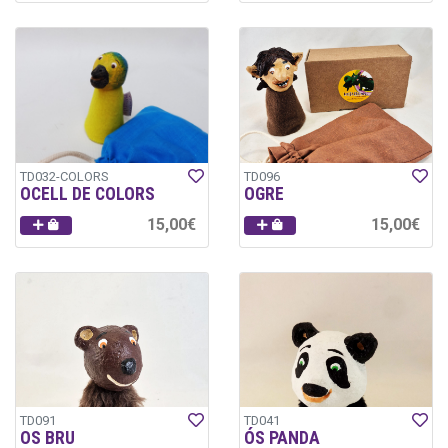
TD032-COLORS
TD096
OCELL DE COLORS
OGRE
15,00€
15,00€
TD091
TD041
OS BRU
ÓS PANDA