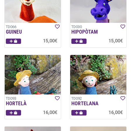
TD066
TD030
GUINEU
HIPOPÒTAM
15,00€
15,00€
TD093
TD092
HORTELÀ
HORTELANA
16,00€
16,00€