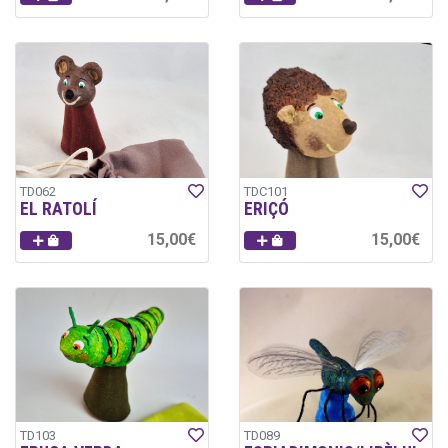
TD062
TDC101
EL RATOLÍ
ERIÇÓ
15,00€
15,00€
TD103
TD089