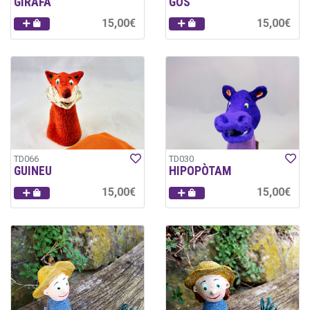
GIRAFA
GOS
15,00€
15,00€
TD066
TD030
GUINEU
HIPOPÒTAM
15,00€
15,00€