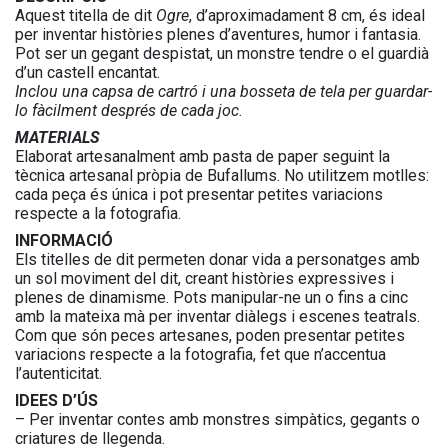
Aquest titella de dit
Ogre
, d’aproximadament 8 cm, és ideal
per inventar històries plenes d’aventures, humor i fantasia.
Pot ser un gegant despistat, un monstre tendre o el guardià
d’un castell encantat.
Inclou una capsa de cartró i una bosseta de tela per guardar-
lo fàcilment després de cada joc.
MATERIALS
Elaborat artesanalment amb pasta de paper seguint la
tècnica artesanal pròpia de Bufallums. No utilitzem motlles:
cada peça és única i pot presentar petites variacions
respecte a la fotografia.
INFORMACIÓ
Els titelles de dit permeten donar vida a personatges amb
un sol moviment del dit, creant històries expressives i
plenes de dinamisme. Pots manipular-ne un o fins a cinc
amb la mateixa mà per inventar diàlegs i escenes teatrals.
Com que són peces artesanes, poden presentar petites
variacions respecte a la fotografia, fet que n’accentua
l’autenticitat.
IDEES D’ÚS
– Per inventar contes amb monstres simpàtics, gegants o
criatures de llegenda.