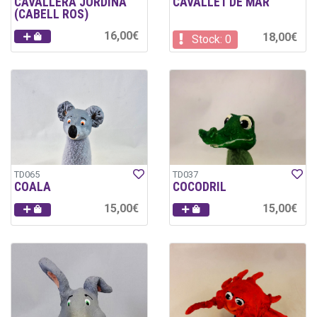
CAVALLERA JORDINA
CAVALLET DE MAR
(CABELL ROS)
16,00€
18,00€
Stock: 0
TD065
TD037
COALA
COCODRIL
15,00€
15,00€