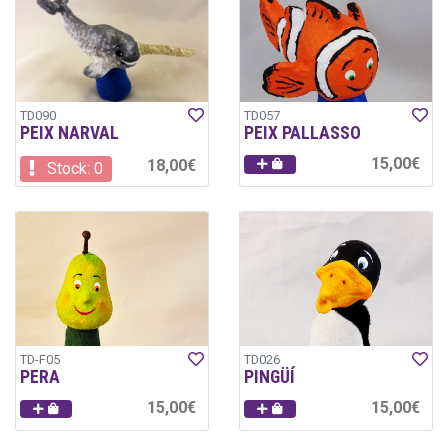
TD090
TD057
PEIX NARVAL
PEIX PALLASSO
15,00€
18,00€
Stock: 0
TD-F05
TD026
PERA
PINGÜÍ
15,00€
15,00€