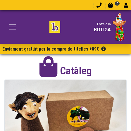
0
Entra a la
BOTIGA
Enviament gratuït per la compra de titelles +89€
Catàleg