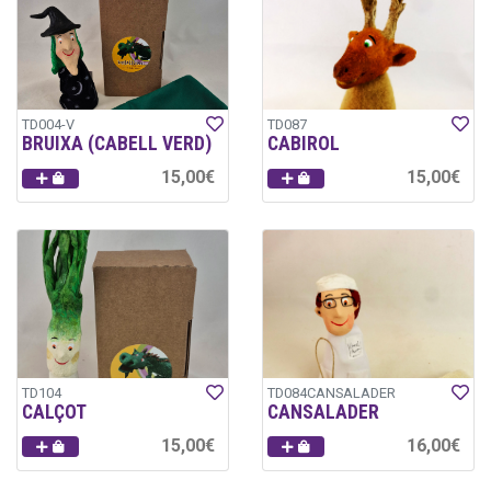
TD004-V
TD087
BRUIXA (CABELL VERD)
CABIROL
15,00€
15,00€
TD104
TD084CANSALADER
CALÇOT
CANSALADER
15,00€
16,00€