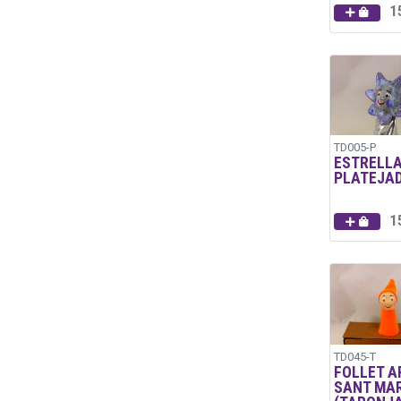
1
TD005-P
ESTRELL
PLATEJA
1
TD045-T
FOLLET A
SANT MAR