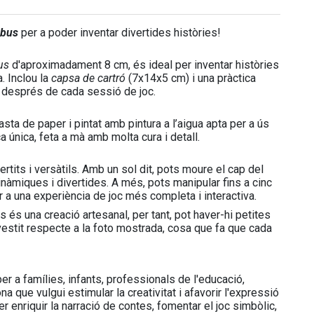
obus
per a poder inventar divertides històries!
bus
d'aproximadament 8 cm, és ideal per inventar històries
. Inclou la
capsa de cartró
(7x14x5 cm) i una pràctica
 després de cada sessió de joc.
ta de paper i pintat amb pintura a l’aigua apta per a ús
ça única, feta a mà amb molta cura i detall.
vertits i versàtils. Amb un sol dit, pots moure el cap del
inàmiques i divertides. A més, pots manipular fins a cinc
r a una experiència de joc més completa i interactiva.
s és una creació artesanal, per tant, pot haver-hi petites
vestit respecte a la foto mostrada, cosa que fa que cada
 per a famílies, infants, professionals de l'educació,
a que vulgui estimular la creativitat i afavorir l'expressió
er enriquir la narració de contes, fomentar el joc simbòlic,