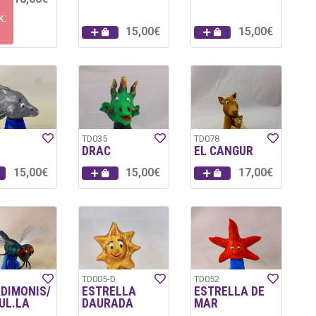
k:
15,00€
15,00€
TD035
TD078
DRAC
EL CANGUR
15,00€
15,00€
17,00€
TD005-D
TD052
ADIMONIS/
ESTRELLA
ESTRELLA DE
UL.LA
DAURADA
MAR