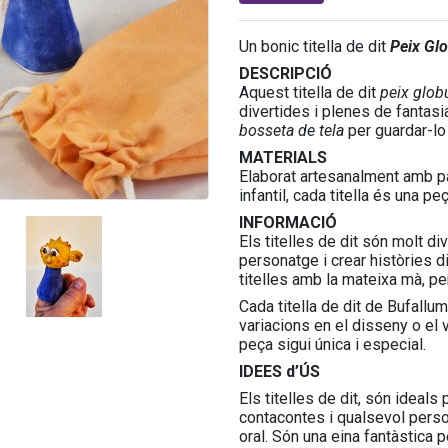
Un bonic titella de dit
Peix Gl
DESCRIPCIÓ
Aquest titella de dit
peix glo
divertides i plenes de fantasia
bosseta de tela
per guardar-lo
MATERIALS
Elaborat artesanalment amb pas
infantil, cada titella és una pe
INFORMACIÓ
Els titelles de dit són molt di
personatge i crear històries d
titelles amb la mateixa mà, pe
Cada titella de dit de Bufallum
variacions en el disseny o el 
peça sigui única i especial.
IDEES d’ÚS
Els titelles de dit, són ideals
contacontes i qualsevol person
oral. Són una eina fantàstica p