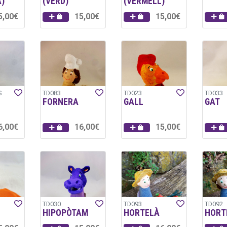
)
(VERD)
(VERMELL)
5,00€
15,00€
15,00€
S
TD083
TD023
TD033
FORNERA
GALL
GAT
6,00€
16,00€
15,00€
TD030
TD093
TD092
HIPOPÒTAM
HORTELÀ
HORT