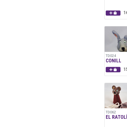
1
TD024
CONILL
1
TD062
EL RATOL