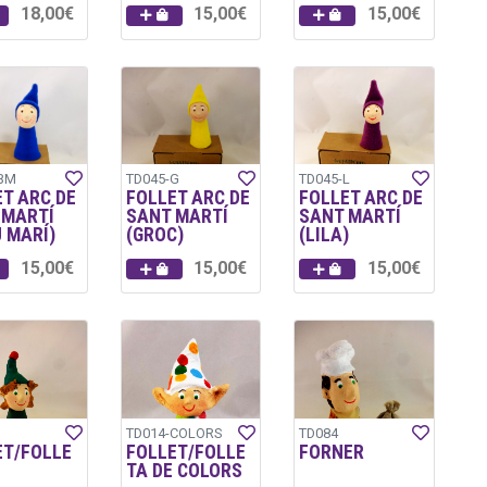
18,00€
15,00€
15,00€
BM
TD045-G
TD045-L
T ARC DE
FOLLET ARC DE
FOLLET ARC DE
 MARTÍ
SANT MARTÍ
SANT MARTÍ
 MARÍ)
(GROC)
(LILA)
15,00€
15,00€
15,00€
TD014-COLORS
TD084
ET/FOLLE
FOLLET/FOLLE
FORNER
TA DE COLORS