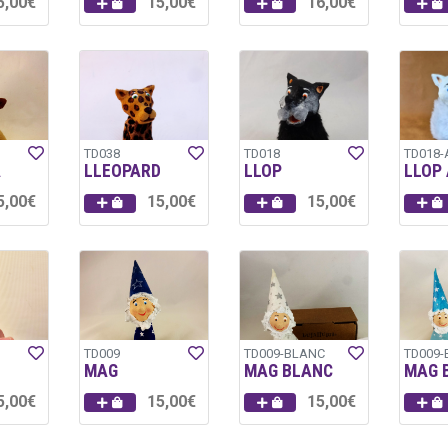
5,00€
15,00€
16,00€
TD038
TD018
TD018-
A
LLEOPARD
LLOP
LLOP 
5,00€
15,00€
15,00€
TD009
TD009-BLANC
TD009-
MAG
MAG BLANC
MAG 
5,00€
15,00€
15,00€