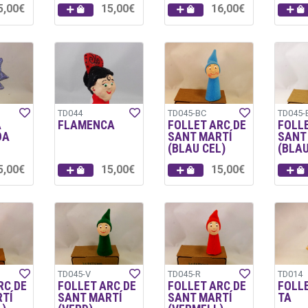
5,00€
15,00€
16,00€
TD044
TD045-BC
TD045-
A
FLAMENCA
FOLLET ARC DE
FOLLE
DA
SANT MARTÍ
SANT
(BLAU CEL)
(BLAU
5,00€
15,00€
15,00€
TD045-V
TD045-R
TD014
RC DE
FOLLET ARC DE
FOLLET ARC DE
FOLL
TÍ
SANT MARTÍ
SANT MARTÍ
TA