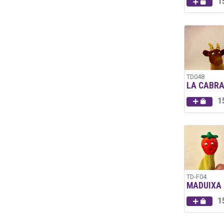
1
TD048
LA CABR
1
TD-F04
MADUIXA
1