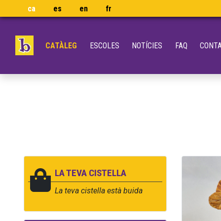
ca
es
en
fr
CATÀLEG
ESCOLES
NOTÍCIES
FAQ
CONT
LA TEVA CISTELLA
La teva cistella està buida