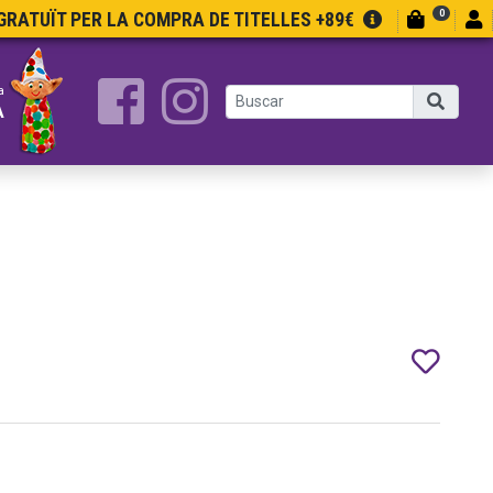
0
RATUÏT PER LA COMPRA DE TITELLES +89€
a
A