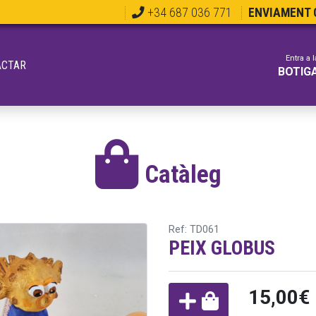
+34 687 036 771
ENVIAMENT G
Entra a l
ACTAR
BOTIG
Catàleg
Ref: TD061
PEIX GLOBUS
15,00€