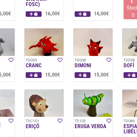
FOSC)
Stoc
6,00€
16,00€
16,00€
0
TD059
TD008
TD058
CRANC
DIMONI
DOFÍ
5,00€
15,00€
15,00€
TDC101
TD103
TD089
Í
ERIÇÓ
ERUGA VERDA
ESPI
LIBÈL