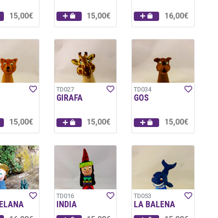
15,00€
15,00€
16,00€
TD027
TD034
GIRAFA
GOS
15,00€
15,00€
15,00€
TD016
TD053
ELANA
INDIA
LA BALENA