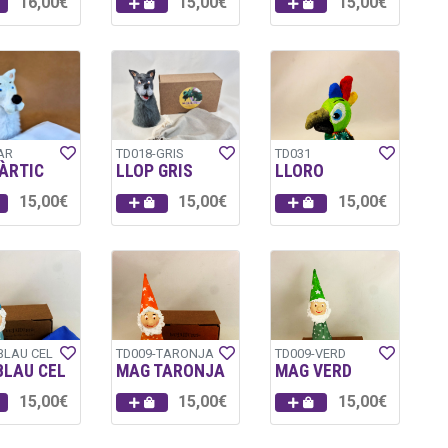
16,00€
15,00€
15,00€
AR
TD018-GRIS
TD031
ÀRTIC
LLOP GRIS
LLORO
15,00€
15,00€
15,00€
BLAU CEL
TD009-TARONJA
TD009-VERD
BLAU CEL
MAG TARONJA
MAG VERD
15,00€
15,00€
15,00€