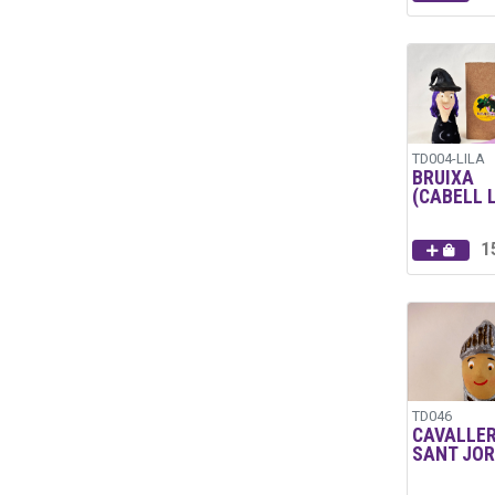
TD004-LILA
BRUIXA
(CABELL L
1
TD046
CAVALLE
SANT JOR