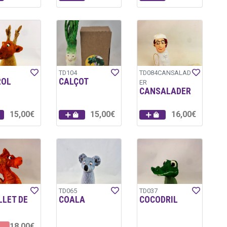
TD104
TD084CANSALAD
ROL
CALÇOT
ER
CANSALADER
15,00€
15,00€
16,00€
TD065
TD037
LLET DE
COALA
COCODRIL
18,00€