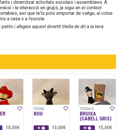
ants i dinamitzar activitats escolars i assemblees. A
ració i la interacció en grups, ja sigui en el context
ortables, així que te'ls pots emportar de viatge, al cotxe
nis a casa o a l'escola.
etits i afegeix aquest divertit titella de dit a la teva
TD006
TD004-G
ER
BOU
BRUIXA
(CABELL GRIS)
15,00€
15,00€
15,00€