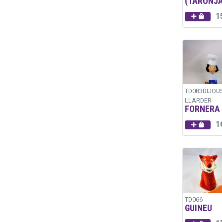
(TARONJA
1
TD083DIJOU
LLARDER
FORNERA
1
TD066
GUINEU