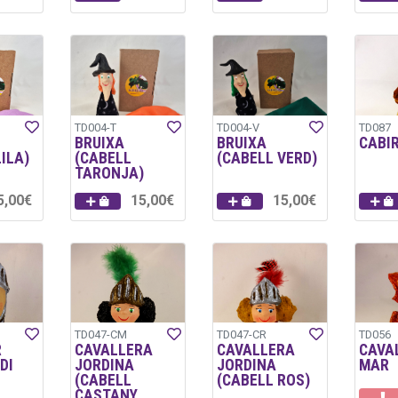
TD004-T
TD004-V
TD087
BRUIXA
BRUIXA
CABI
ILA)
(CABELL
(CABELL VERD)
TARONJA)
5,00€
15,00€
15,00€
TD047-CM
TD047-CR
TD056
R
CAVALLERA
CAVALLERA
CAVA
DI
JORDINA
JORDINA
MAR
(CABELL
(CABELL ROS)
CASTANY