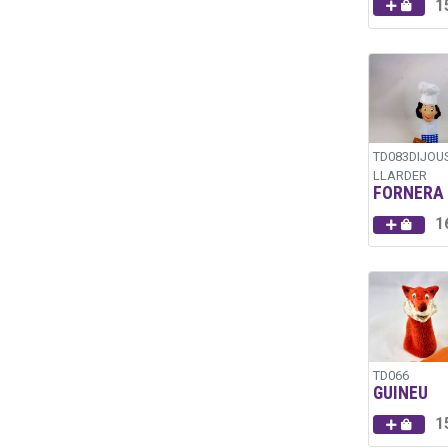
1
TD083DIJOU
LLARDER
FORNERA
1
TD066
GUINEU
1