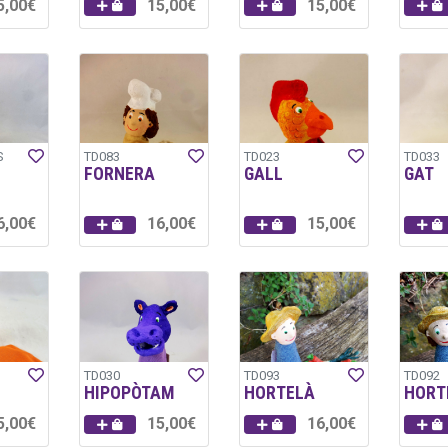
5,00€
15,00€
15,00€
S
TD083
TD023
TD033
FORNERA
GALL
GAT
6,00€
16,00€
15,00€
TD030
TD093
TD092
HIPOPÒTAM
HORTELÀ
HORT
5,00€
15,00€
16,00€