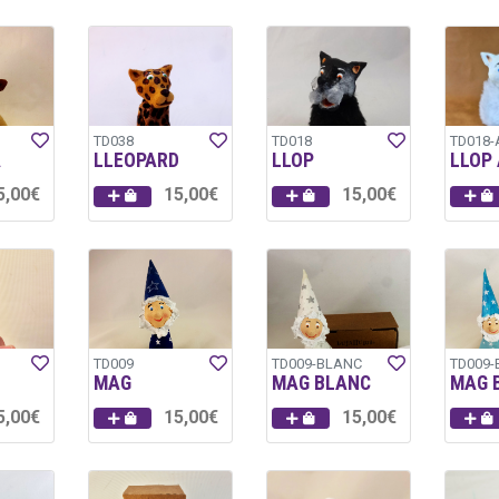
TD038
TD018
TD018-
A
LLEOPARD
LLOP
LLOP 
5,00€
15,00€
15,00€
TD009
TD009-BLANC
TD009-
MAG
MAG BLANC
MAG 
5,00€
15,00€
15,00€