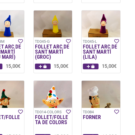
BM
TD045-G
TD045-L
T ARC DE
FOLLET ARC DE
FOLLET ARC DE
 MARTÍ
SANT MARTÍ
SANT MARTÍ
 MARÍ)
(GROC)
(LILA)
15,00€
15,00€
15,00€
TD014-COLORS
TD084
ET/FOLLE
FOLLET/FOLLE
FORNER
TA DE COLORS