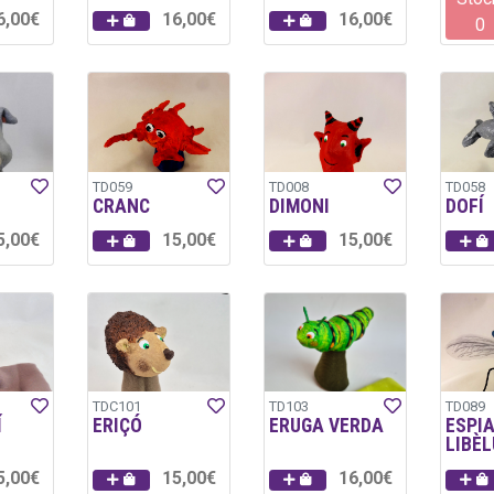
6,00€
16,00€
16,00€
0
TD059
TD008
TD058
CRANC
DIMONI
DOFÍ
5,00€
15,00€
15,00€
TDC101
TD103
TD089
Í
ERIÇÓ
ERUGA VERDA
ESPI
LIBÈL
5,00€
15,00€
16,00€