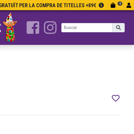
0
RATUÏT PER LA COMPRA DE TITELLES +89€
a
A