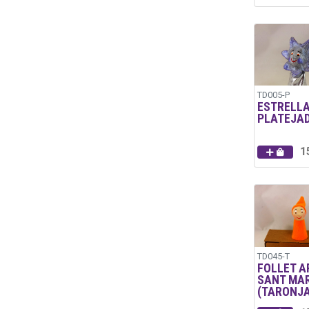
TD005-P
ESTRELL
PLATEJA
1
TD045-T
FOLLET A
SANT MAR
(TARONJA