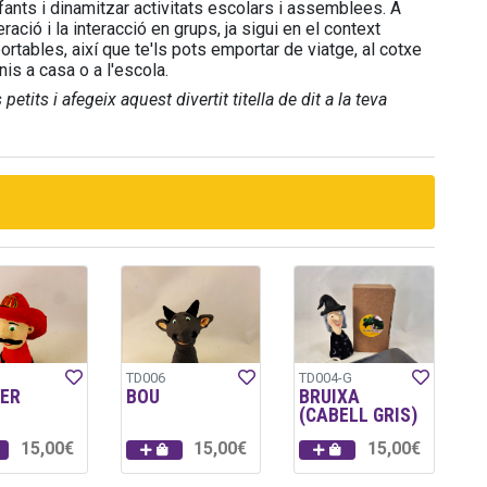
ants i dinamitzar activitats escolars i assemblees. A
ració i la interacció en grups, ja sigui en el context
ortables, així que te'ls pots emportar de viatge, al cotxe
nis a casa o a l'escola.
etits i afegeix aquest divertit titella de dit a la teva
TD006
TD004-G
ER
BOU
BRUIXA
(CABELL GRIS)
15,00€
15,00€
15,00€