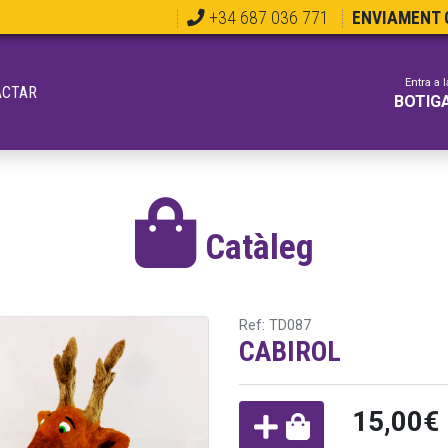
+34 687 036 771
ENVIAMENT G
Entra a l
ACTAR
BOTIG
Catàleg
Ref: TD087
CABIROL
15,00€