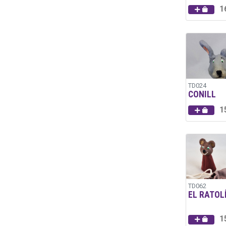
1
TD024
CONILL
1
TD062
EL RATOL
1