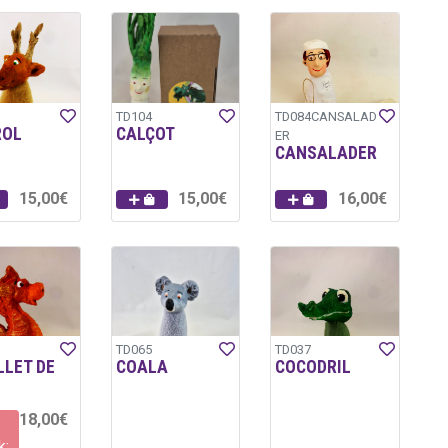
TD104
TD084CANSALAD
ROL
CALÇOT
ER
CANSALADER
15,00€
15,00€
16,00€
TD065
TD037
LLET DE
COALA
COCODRIL
18,00€
k: