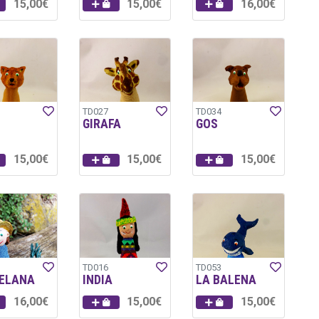
15,00€
15,00€
16,00€
TD027
TD034
GIRAFA
GOS
15,00€
15,00€
15,00€
TD016
TD053
ELANA
INDIA
LA BALENA
16,00€
15,00€
15,00€