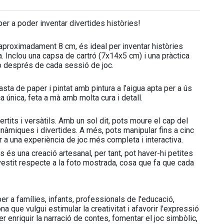
er a poder inventar divertides històries!
aproximadament 8 cm, és ideal per inventar històries
a. Inclou una capsa de cartró (7x14x5 cm) i una pràctica
o després de cada sessió de joc.
ta de paper i pintat amb pintura a l’aigua apta per a ús
ça única, feta a mà amb molta cura i detall.
vertits i versàtils. Amb un sol dit, pots moure el cap del
inàmiques i divertides. A més, pots manipular fins a cinc
r a una experiència de joc més completa i interactiva.
s és una creació artesanal, per tant, pot haver-hi petites
vestit respecte a la foto mostrada, cosa que fa que cada
 per a famílies, infants, professionals de l'educació,
a que vulgui estimular la creativitat i afavorir l'expressió
er enriquir la narració de contes, fomentar el joc simbòlic,