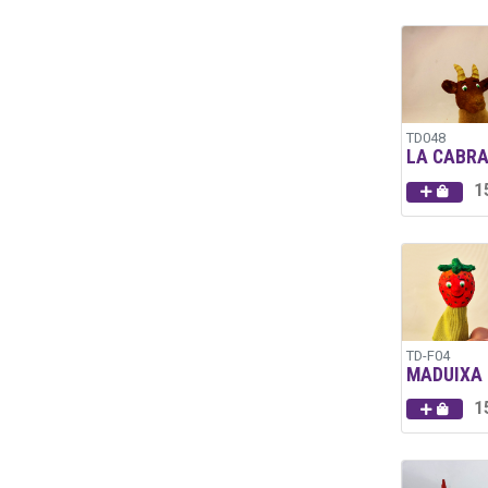
TD048
LA CABR
1
TD-F04
MADUIXA
1