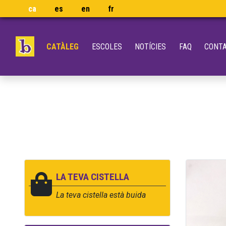
ca
es
en
fr
CATÀLEG
ESCOLES
NOTÍCIES
FAQ
CONT
LA TEVA CISTELLA
La teva cistella està buida