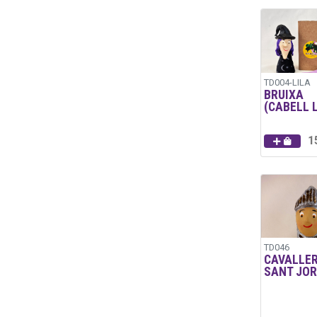
TD004-LILA
BRUIXA
(CABELL L
1
TD046
CAVALLE
SANT JOR