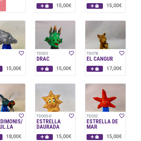
15,00€
15,00€
TD035
TD078
DRAC
EL CANGUR
15,00€
15,00€
17,00€
TD005-D
TD052
ADIMONIS/
ESTRELLA
ESTRELLA DE
UL.LA
DAURADA
MAR
18,00€
15,00€
15,00€