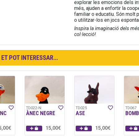
explorar les emocions dels inf
més, ajuden a enfortir la coope
familiar o educatiu. Són molt p
o utilitzar-los en jocs esponta
Inspira la imaginació dels més p
col·lecció!
ET POT INTERESSAR...
TD022-N
TD025
TD067
ANC
ÀNEC NEGRE
ASE
BOMB
5,00€
15,00€
15,00€