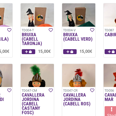
TD004-T
TD004-V
TD087
BRUIXA
BRUIXA
CABI
ILA)
(CABELL
(CABELL VERD)
TARONJA)
5,00€
15,00€
15,00€
TD047-CM
TD047-CR
TD056
R
CAVALLERA
CAVALLERA
CAVA
DI
JORDINA
JORDINA
MAR
(CABELL
(CABELL ROS)
CASTANY
FOSC)
Stoc