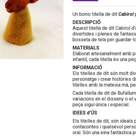
Un bonic titella de dit
Cabirol
p
DESCRIPCIÓ
Aquest titella de dit
Cabirol
d'
divertides i plenes de fantasi
bosseta de tela per guardar-l
MATERIALS
Elaborat artesanalment amb pas
infantil, cada titella és una pe
INFORMACIÓ
Els titelles de dit són molt di
personatge i crear històries d
titelles amb la mateixa mà, pe
Cada titella de dit de Bufallum
variacions en el disseny o el 
peça sigui única i especial.
IDEES d’ÚS
Els titelles de dit, són ideals
contacontes i qualsevol person
oral. Són una eina fantàstica p