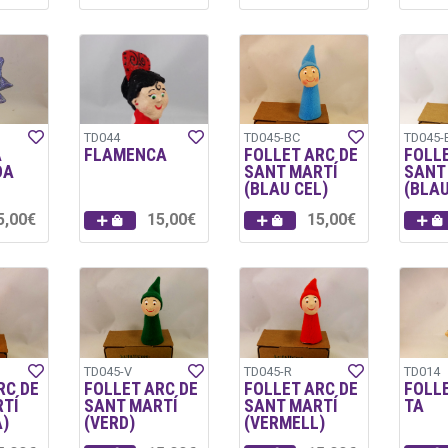
TD044
TD045-BC
TD045-
A
FLAMENCA
FOLLET ARC DE
FOLLE
DA
SANT MARTÍ
SANT
(BLAU CEL)
(BLAU
5,00€
15,00€
15,00€
TD045-V
TD045-R
TD014
RC DE
FOLLET ARC DE
FOLLET ARC DE
FOLL
TÍ
SANT MARTÍ
SANT MARTÍ
TA
)
(VERD)
(VERMELL)